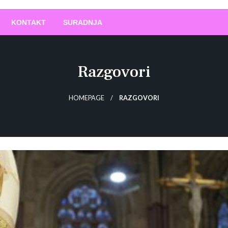
O
!
KONTAKT
SURADNJA
Razgovori
HOMEPAGE
RAZGOVORI