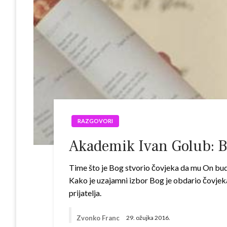
RAZGOVORI
Akademik Ivan Golub: B
Time što je Bog stvorio čovjeka da mu On bude p
Kako je uzajamni izbor Bog je obdario čovjeka
prijatelja.
Zvonko Franc
29. ožujka 2016.