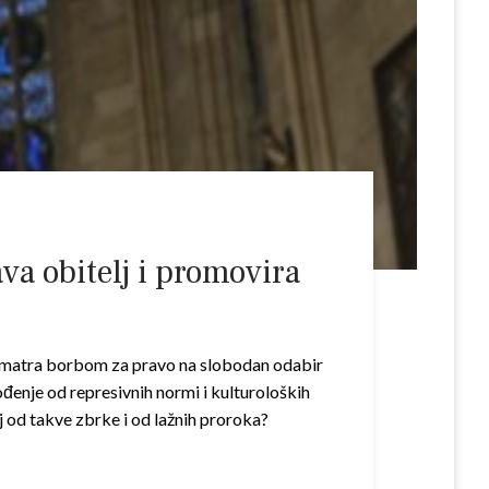
va obitelj i promovira
e smatra borbom za pravo na slobodan odabir
ođenje od represivnih normi i kulturoloških
j od takve zbrke i od lažnih proroka?