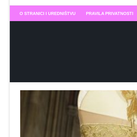
Biram DOBR
… jer BUDUĆNOST nema drugo IME
O STRANICI I UREDNIŠTVU
PRAVILA PRIVATNOSTI