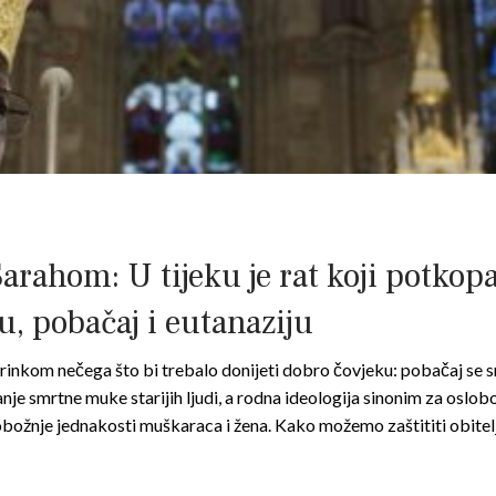
rahom: U tijeku je rat koji potkopa
u, pobačaj i eutanaziju
krinkom nečega što bi trebalo donijeti dobro čovjeku: pobačaj s
anje smrtne muke starijih ljudi, a rodna ideologija sinonim za oslob
tobožnje jednakosti muškaraca i žena. Kako možemo zaštititi obitel