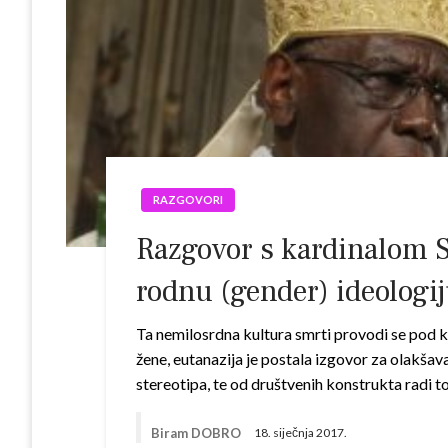
RAZGOVORI
Razgovor s kardinalom Sa
rodnu (gender) ideologij
Ta nemilosrdna kultura smrti provodi se pod 
žene, eutanazija je postala izgovor za olakšav
stereotipa, te od društvenih konstrukta radi 
Biram DOBRO
18. siječnja 2017.