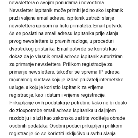
newslettera o svojim ponudama i novostima.
Newsletter ispitanik može primiti jedino ako ispitanik
pruži valjanu email adresu, ispitanik zatraži slanje
newslettera upisom na listu primatelja. Email potvrde
će se poslati na email adresu ispitanika prije slanja
prvog newslettera iz pravnih razloga, u proceduri
dvostrukog pristanka. Email potvrde se koristi kao
dokaz da je vlasnik email adrese ispitanik autoriziran
za primanje newslettera. Prilikom registracije za
primanje newslettera, također se sprema IP adresa
računalnog sustava koju je izdao pružatelj internetske
usluge, a koju je koristio ispitanik za vrijeme
registracije, kao i datum i vrijeme registracije.
Prikupljanje ovih podataka je potrebno kako ne bi došlo
do zloupotrebe email adrese ispitanika u daljnjem
razdoblju i služi kao zakonska zaštita voditelja obrade
osobnih podataka. Osobni podaci prikupljeni prilikom
registracije će se koristiti isključivo u svrhu slanja