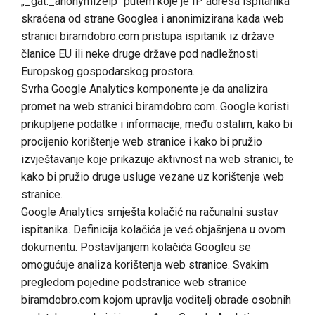
„_gat._anonymizelp“ putem koje je IP adresa ispitanika
skraćena od strane Googlea i anonimizirana kada web
stranici biramdobro.com pristupa ispitanik iz države
članice EU ili neke druge države pod nadležnosti
Europskog gospodarskog prostora.
Svrha Google Analytics komponente je da analizira
promet na web stranici biramdobro.com. Google koristi
prikupljene podatke i informacije, među ostalim, kako bi
procijenio korištenje web stranice i kako bi pružio
izvještavanje koje prikazuje aktivnost na web stranici, te
kako bi pružio druge usluge vezane uz korištenje web
stranice.
Google Analytics smješta kolačić na računalni sustav
ispitanika. Definicija kolačića je već objašnjena u ovom
dokumentu. Postavljanjem kolačića Googleu se
omogućuje analiza korištenja web stranice. Svakim
pregledom pojedine podstranice web stranice
biramdobro.com kojom upravlja voditelj obrade osobnih