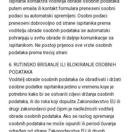
ispitanik kontaktira voditelja obrade osobnih podataka
putem emaila ili kontakt formulara preneseni osobni
podaci su automatski spremljeni. Osobni podaci
preneseni dobrovoljno od strane ispitanika prema
voditelju obrade osobnih podataka se automatski
pohranjuju u svrhu obrade ili daljnje komunikacije sa
ispitanikom. Ne postoji prijenos ove vrste osobnih
podataka prema trećoj strani.
6. RUTINSKO BRISANJE ILI BLOKIRANJE OSOBNIH
PODATAKA
Voditelj obrade osobnih podataka će obrađivati i držati
osobne podatke ispitanika jedino u vremenu koje je
potrebno kako bi se ostvarili ciljevi držanja osobnih
podataka, ili do roka koji dopušta Zakonodavstvo EU ili
drugi zakonodavci pod čijom je nadležnosti voditelj
obrade osobnih podataka. Ako se razlog spremanja
osobnih podataka ne može ispuniti ili period čuvanja
određen od strane Zakonodavstva EU ili drugih