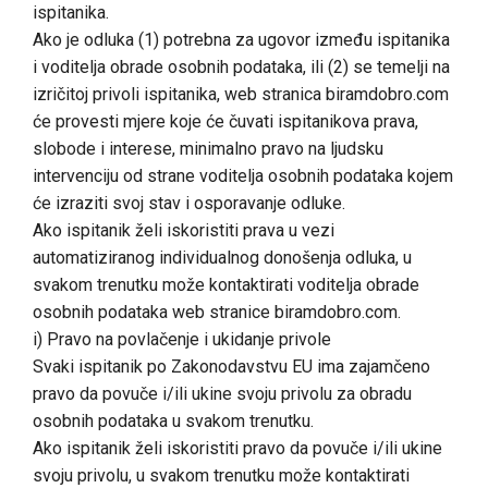
ispitanika.
Ako je odluka (1) potrebna za ugovor između ispitanika
i voditelja obrade osobnih podataka, ili (2) se temelji na
izričitoj privoli ispitanika, web stranica biramdobro.com
će provesti mjere koje će čuvati ispitanikova prava,
slobode i interese, minimalno pravo na ljudsku
intervenciju od strane voditelja osobnih podataka kojem
će izraziti svoj stav i osporavanje odluke.
Ako ispitanik želi iskoristiti prava u vezi
automatiziranog individualnog donošenja odluka, u
svakom trenutku može kontaktirati voditelja obrade
osobnih podataka web stranice biramdobro.com.
i) Pravo na povlačenje i ukidanje privole
Svaki ispitanik po Zakonodavstvu EU ima zajamčeno
pravo da povuče i/ili ukine svoju privolu za obradu
osobnih podataka u svakom trenutku.
Ako ispitanik želi iskoristiti pravo da povuče i/ili ukine
svoju privolu, u svakom trenutku može kontaktirati