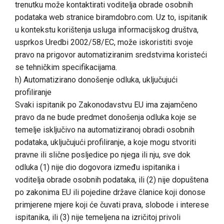
trenutku može kontaktirati voditelja obrade osobnih
podataka web stranice biramdobro.com. Uz to, ispitanik
u kontekstu korištenja usluga informacijskog društva,
usprkos Uredbi 2002/58/EC, može iskoristiti svoje
pravo na prigovor automatiziranim sredstvima koristeći
se tehničkim specifikacijama.
h) Automatizirano donošenje odluka, uključujući
profiliranje
Svaki ispitanik po Zakonodavstvu EU ima zajamčeno
pravo da ne bude predmet donošenja odluka koje se
temelje isključivo na automatiziranoj obradi osobnih
podataka, uključujući profiliranje, a koje mogu stvoriti
pravne ili slične posljedice po njega ili nju, sve dok
odluka (1) nije dio dogovora između ispitanika i
voditelja obrade osobnih podataka, ili (2) nije dopuštena
po zakonima EU ili pojedine države članice koji donose
primjerene mjere koji će čuvati prava, slobode i interese
ispitanika, ili (3) nije temeljena na izričitoj privoli