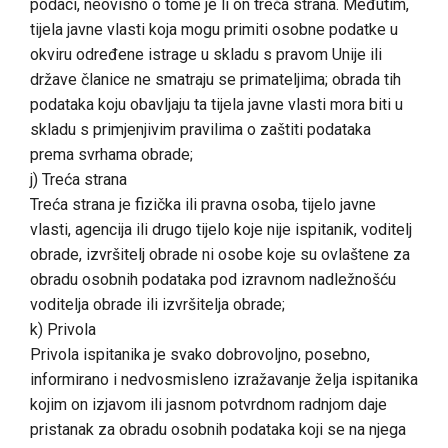
podaci, neovisno o tome je li on treća strana. Međutim,
tijela javne vlasti koja mogu primiti osobne podatke u
okviru određene istrage u skladu s pravom Unije ili
države članice ne smatraju se primateljima; obrada tih
podataka koju obavljaju ta tijela javne vlasti mora biti u
skladu s primjenjivim pravilima o zaštiti podataka
prema svrhama obrade;
j) Treća strana
Treća strana je fizička ili pravna osoba, tijelo javne
vlasti, agencija ili drugo tijelo koje nije ispitanik, voditelj
obrade, izvršitelj obrade ni osobe koje su ovlaštene za
obradu osobnih podataka pod izravnom nadležnošću
voditelja obrade ili izvršitelja obrade;
k) Privola
Privola ispitanika je svako dobrovoljno, posebno,
informirano i nedvosmisleno izražavanje želja ispitanika
kojim on izjavom ili jasnom potvrdnom radnjom daje
pristanak za obradu osobnih podataka koji se na njega