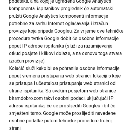
podataka, a na kojoj je ugrađena Google Analytics
komponenta, ispitanikov preglednik će automatski
pružiti Google Analytics komponenti informacije
potrebne za svrhu Internet oglašavanja i izračun
provizije koja pripada Googleu. Za vrijeme ove tehničke
procedure tvrtka Google dobit će osobne informacije
poput IP adrese ispitanika (služi za razumijevanje
otkud posjete i klikovi dolaze, a na osnovu toga stvara
izračun provizije).
Kolačić služi kako bi se pohranile osobne informacije
poput vremena pristupanja web stranici, lokaciji s koje
se pristupa i učestalost pristupanja web stranici od
strane ispitanika. Sa svakim posjetom web stranice
biramdobro.com takvi osobni podaci, uključujući IP
adresu ispitanika, će se proslijediti Googleu i bit će
smješteni tamo. Google može proslijediti navedene
osobne podatke putem tehničke procedure trećoj
strani.