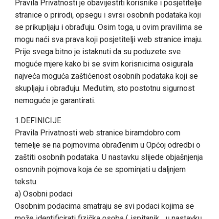
Pravila Privatnosti je obavijestiti korisnike i posjetitelje
stranice o prirodi, opsegu i svrsi osobnih podataka koji
se prikupljaju i obrađuju. Osim toga, u ovim pravilima se
mogu naći sva prava koji posjetitelji web stranice imaju.
Prije svega bitno je istaknuti da su poduzete sve
moguće mjere kako bi se svim korisnicima osigurala
najveća moguća zaštićenost osobnih podataka koji se
skupljaju i obrađuju. Međutim, sto postotnu sigurnost
nemoguće je garantirati.
1.DEFINICIJE
Pravila Privatnosti web stranice biramdobro.com
temelje se na pojmovima obrađenim u Općoj odredbi o
zaštiti osobnih podataka. U nastavku slijede objašnjenja
osnovnih pojmova koja će se spominjati u daljnjem
tekstu.
a) Osobni podaci
Osobnim podacima smatraju se svi podaci kojima se
može identificirati fizička osoba („ispitanik „ u nastavku