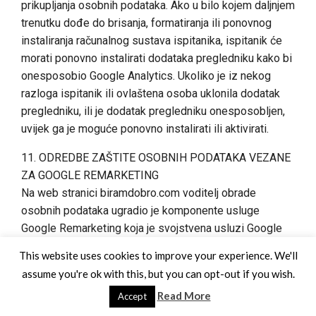
prikupljanja osobnih podataka. Ako u bilo kojem daljnjem
trenutku dođe do brisanja, formatiranja ili ponovnog
instaliranja računalnog sustava ispitanika, ispitanik će
morati ponovno instalirati dodataka pregledniku kako bi
onesposobio Google Analytics. Ukoliko je iz nekog
razloga ispitanik ili ovlaštena osoba uklonila dodatak
pregledniku, ili je dodatak pregledniku onesposobljen,
uvijek ga je moguće ponovno instalirati ili aktivirati.
11. ODREDBE ZAŠTITE OSOBNIH PODATAKA VEZANE
ZA GOOGLE REMARKETING
Na web stranici biramdobro.com voditelj obrade
osobnih podataka ugradio je komponente usluge
Google Remarketing koja je svojstvena usluzi Google
AdWords, a omogućava prikazivanje oglasa Internet
This website uses cookies to improve your experience. We'll
korisnicima koji su već bili na web stranici pravne ili
assume you're ok with this, but you can opt-out if you wish.
fizičke osobe koja prikazuje oglas. Integracija usluge
Read More
Accept
Google Remarketing omogućuje oglašavanje okrenuto