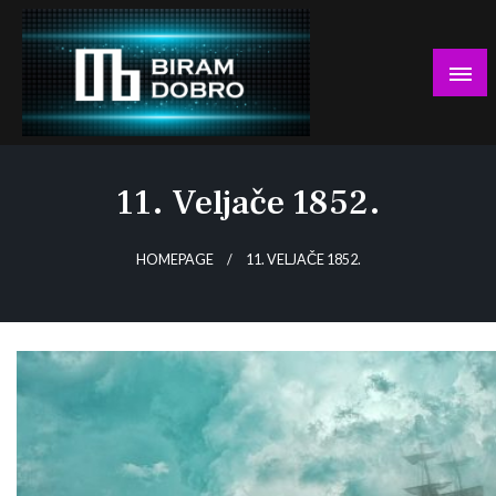
Skip
to
content
… jer BUDUĆNOST nema drugo IME!
Biram DOBRO
11. Veljače 1852.
HOMEPAGE
11. VELJAČE 1852.