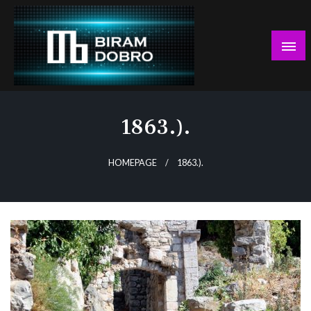
Skip
to
content
… jer BUDUĆNOST nema drugo IME!
Biram DOBRO
1863.).
HOMEPAGE
1863.).