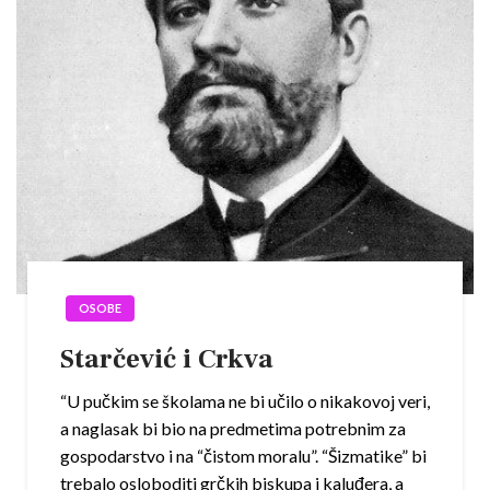
OSOBE
Starčević i Crkva
“U pučkim se školama ne bi učilo o nikakovoj veri,
a naglasak bi bio na predmetima potrebnim za
gospodarstvo i na “čistom moralu”. “Šizmatike” bi
trebalo osloboditi grčkih biskupa i kaluđera, a