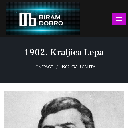
Skip
to
content
… jer BUDUĆNOST nema drugo IME!
Biram DOBRO
1902. Kraljica Lepa
HOMEPAGE
1902. KRALJICA LEPA