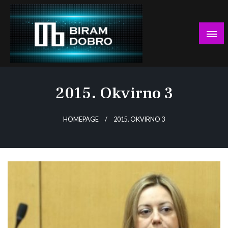
Skip
to
content
… jer BUDUĆNOST nema drugo IME!
Biram DOBRO
2015. Okvirno 3
HOMEPAGE
2015. OKVIRNO 3