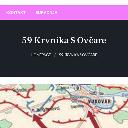
O
!
KONTAKT
SURADNJA
59 Krvnika S Ovčare
HOMEPAGE
59 KRVNIKA S OVČARE