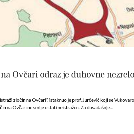
 na Ovčari odraz je duhovne nezrel
istraži zločin na Ovčari”, istaknuo je prof. Jurčević koji se Vukov
očin na Ovčari ne smije ostati neistražen. Za dosadašnje…