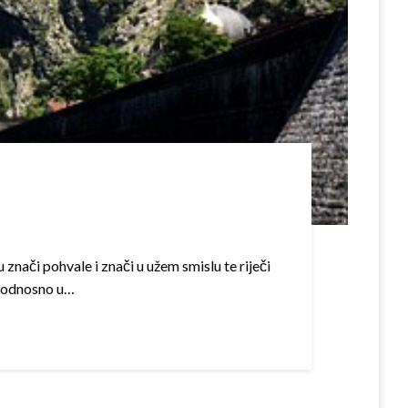
u znači pohvale i znači u užem smislu te riječi
., odnosno u…