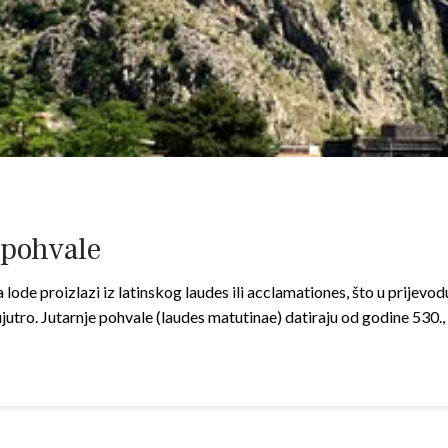
 pohvale
a lode proizlazi iz latinskog laudes ili acclamationes, što u prijevod
 ujutro. Jutarnje pohvale (laudes matutinae) datiraju od godine 530