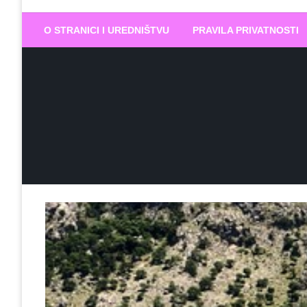
Biram DOBR
… jer BUDUĆNOST nema drugo IME
O STRANICI I UREDNIŠTVU
PRAVILA PRIVATNOSTI