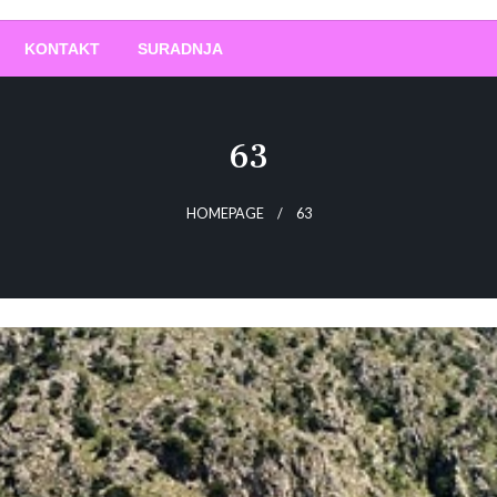
O
!
KONTAKT
SURADNJA
63
HOMEPAGE
63