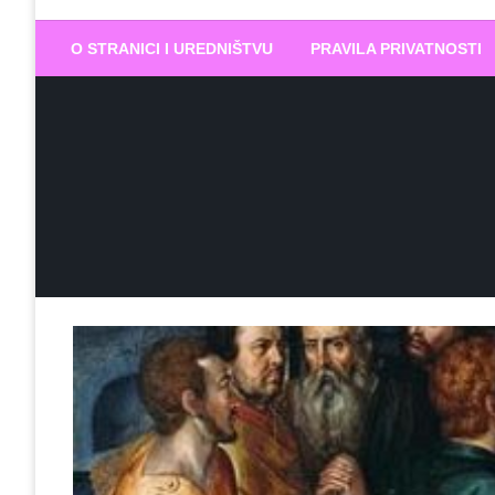
Biram DOBR
… jer BUDUĆNOST nema drugo IME
O STRANICI I UREDNIŠTVU
PRAVILA PRIVATNOSTI