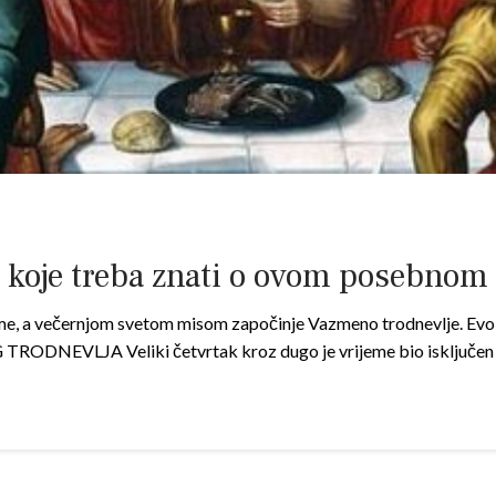
ri koje treba znati o ovom posebnom
e, a večernjom svetom misom započinje Vazmeno trodnevlje. Evo de
NEVLJA Veliki četvrtak kroz dugo je vrijeme bio isključen iz t