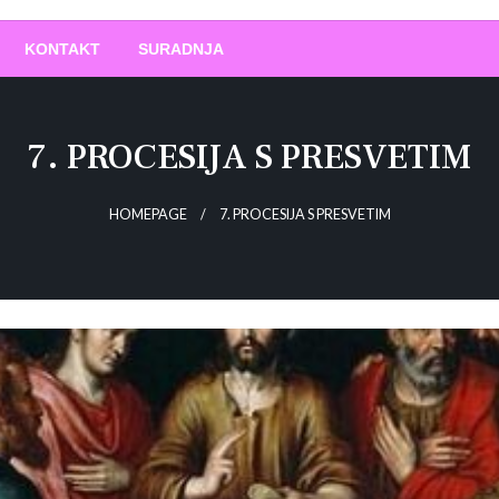
O
!
KONTAKT
SURADNJA
7. PROCESIJA S PRESVETIM
HOMEPAGE
7. PROCESIJA S PRESVETIM