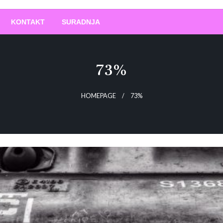
O
!
KONTAKT
SURADNJA
73%
HOMEPAGE
73%