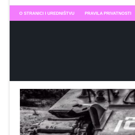
Biram DOBR
… jer BUDUĆNOST nema drugo IME
O STRANICI I UREDNIŠTVU
PRAVILA PRIVATNOSTI