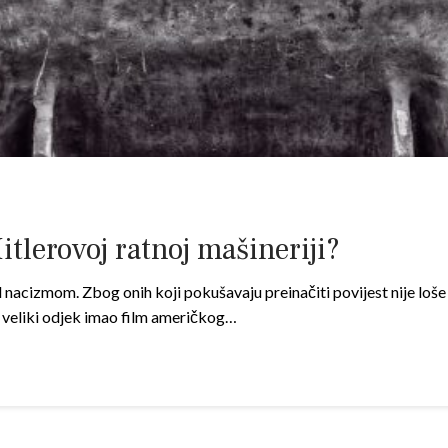
itlerovoj ratnoj mašineriji?
ad nacizmom. Zbog onih koji pokušavaju preinačiti povijest nije loše
ne veliki odjek imao film američkog…