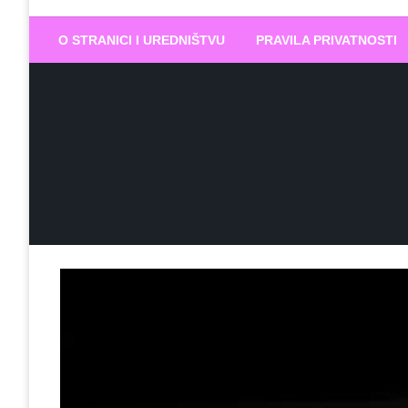
Biram DOBR
… jer BUDUĆNOST nema drugo IME
O STRANICI I UREDNIŠTVU
PRAVILA PRIVATNOSTI