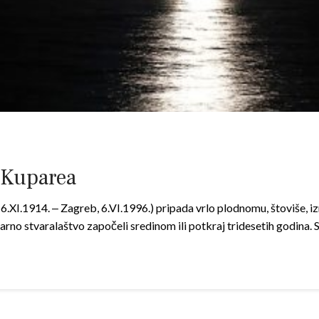
 Kuparea
XI.1914. ‒ Zagreb, 6.VI.1996.) pripada vrlo plodnomu, štoviše, i
erarno stvaralaštvo započeli sredinom ili potkraj tridesetih godina.