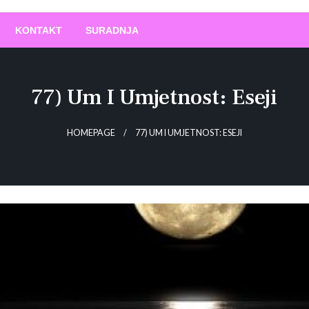
O
!
KONTAKT
SURADNJA
77) Um I Umjetnost: Eseji
HOMEPAGE
77) UM I UMJETNOST: ESEJI