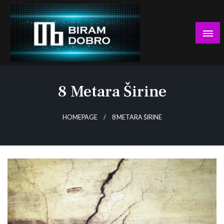
Skip
to
content
… jer BUDUĆNOST nema drugo IME!
Biram DOBRO
8 Metara Širine
HOMEPAGE
8 METARA ŠIRINE