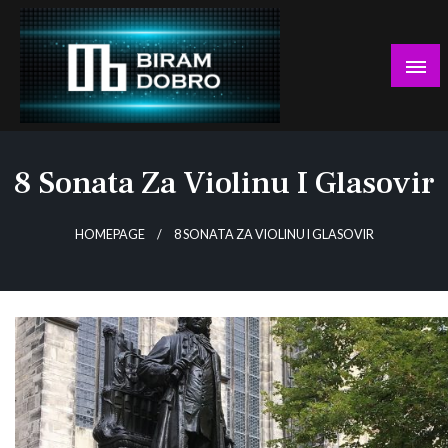
Skip
to
content
… jer BUDUĆNOST nema drugo IME!
Biram DOBRO
8 Sonata Za Violinu I Glasovir
HOMEPAGE
8 SONATA ZA VIOLINU I GLASOVIR