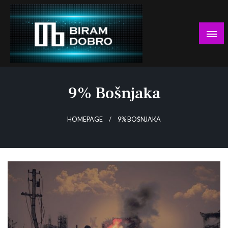
Skip
to
content
… jer BUDUĆNOST nema drugo IME!
Biram DOBRO
9% Bošnjaka
HOMEPAGE
9% BOŠNJAKA