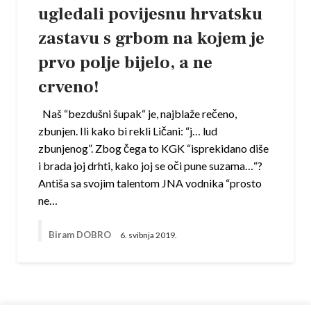
ugledali povijesnu hrvatsku
zastavu s grbom na kojem je
prvo polje bijelo, a ne
crveno!
Naš “bezdušni šupak“ je, najblaže rečeno,
zbunjen. Ili kako bi rekli Ličani: “j… lud
zbunjenog”. Zbog čega to KGK “isprekidano diše
i brada joj drhti, kako joj se oči pune suzama…“?
Antiša sa svojim talentom JNA vodnika “prosto
ne…
Biram DOBRO
6. svibnja 2019.