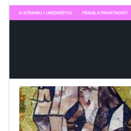
Biram DOBR
… jer BUDUĆNOST nema drugo IME
O STRANICI I UREDNIŠTVU
PRAVILA PRIVATNOSTI