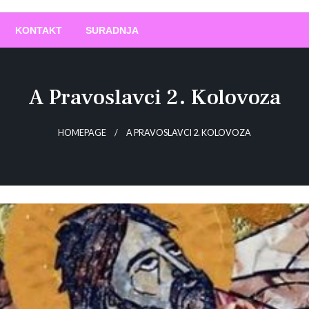
O
!
KONTAKT
SURADNJA
A Pravoslavci 2. Kolovoza
HOMEPAGE
A PRAVOSLAVCI 2. KOLOVOZA