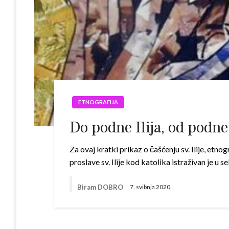
ETNOGRAFIJA
Do podne Ilija, od podne 
Za ovaj kratki prikaz o čaš­ćenju sv. Ilije, etno
proslave sv. Ilije kod katolika istraživan je 
Biram DOBRO
7. svibnja 2020.