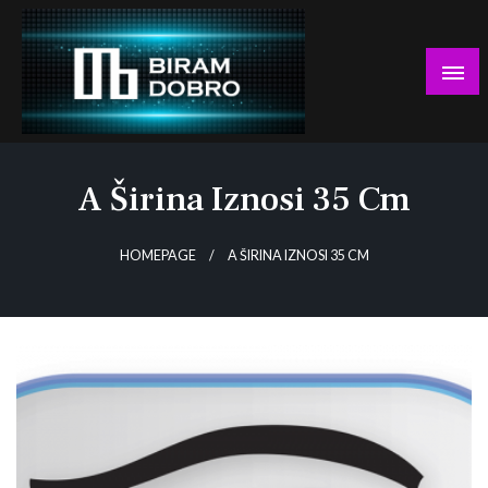
Skip
to
content
… jer BUDUĆNOST nema drugo IME!
Biram DOBRO
A Širina Iznosi 35 Cm
HOMEPAGE
A ŠIRINA IZNOSI 35 CM