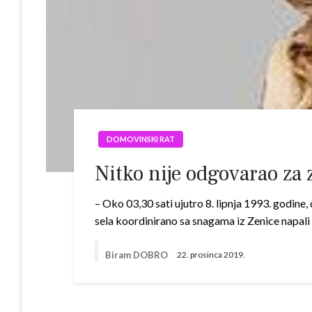
DOMOVINSKI RAT
Nitko nije odgovarao za 
– Oko 03,30 sati ujutro 8. lipnja 1993. godine,
sela koordinirano sa snagama iz Zenice napal
Biram DOBRO
22. prosinca 2019.