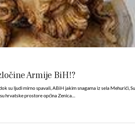
zločine Armije BiH!?
 dok su ljudi mirno spavali, ABiH jakim snagama iz sela Mehurići, Suh
i su hrvatske prostore općina Zenica…