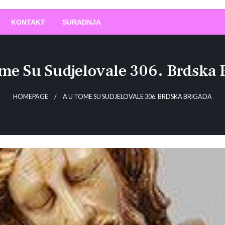
O
!
KONTAKT
SURADNJA
me Su Sudjelovale 306. Brdska 
HOMEPAGE
A U TOME SU SUDJELOVALE 306. BRDSKA BRIGADA