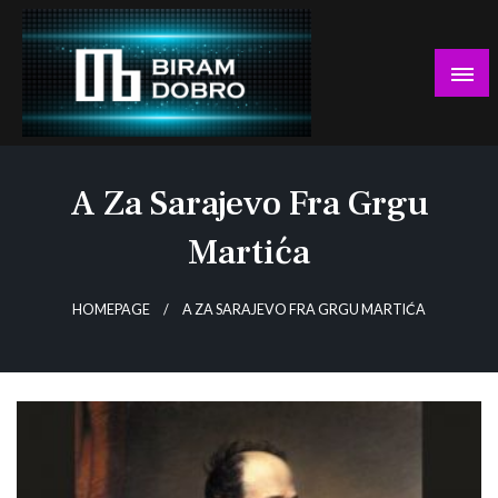
Skip
to
content
… jer BUDUĆNOST nema drugo IME!
Biram DOBRO
A Za Sarajevo Fra Grgu
Martića
HOMEPAGE
A ZA SARAJEVO FRA GRGU MARTIĆA