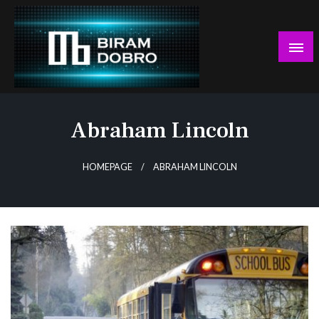
Skip
to
content
… jer BUDUĆNOST nema drugo IME!
Biram DOBRO
Abraham Lincoln
HOMEPAGE
ABRAHAM LINCOLN