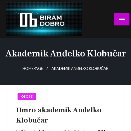
Skip
to
content
… jer BUDUĆNOST nema drugo IME!
Biram DOBRO
Akademik Anđelko Klobučar
HOMEPAGE
AKADEMIK ANĐELKO KLOBUČAR
OSOBE
Umro akademik Anđelko
Klobučar