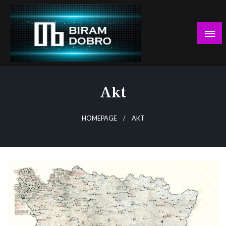
Skip
to
content
… jer BUDUĆNOST nema drugo IME!
Biram DOBRO
Akt
HOMEPAGE
AKT