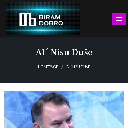
Skip
to
content
… jer BUDUĆNOST nema drugo IME!
Biram DOBRO
Al´ Nisu Duše
HOMEPAGE
AL´ NISU DUŠE