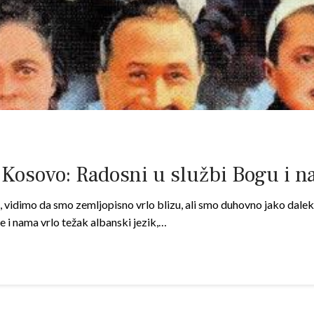
i Kosovo: Radosni u službi Bogu i n
vidimo da smo zemljopisno vrlo blizu, ali smo duhovno jako daleko
e i nama vrlo težak albanski jezik,…