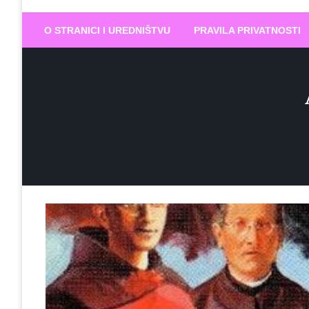
Biram DOBR
… jer BUDUĆNOST nema drugo IME
O STRANICI I UREDNIŠTVU
PRAVILA PRIVATNOSTI