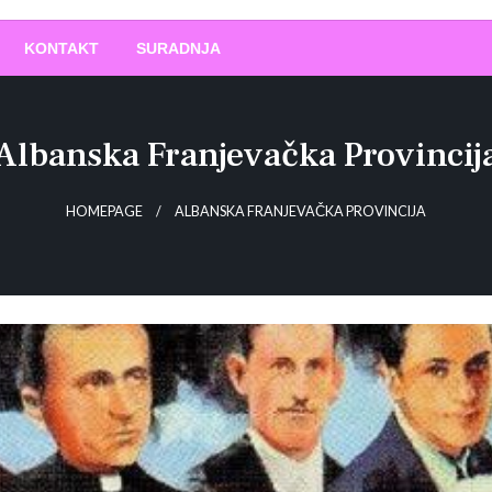
O
!
KONTAKT
SURADNJA
Albanska Franjevačka Provincij
HOMEPAGE
ALBANSKA FRANJEVAČKA PROVINCIJA