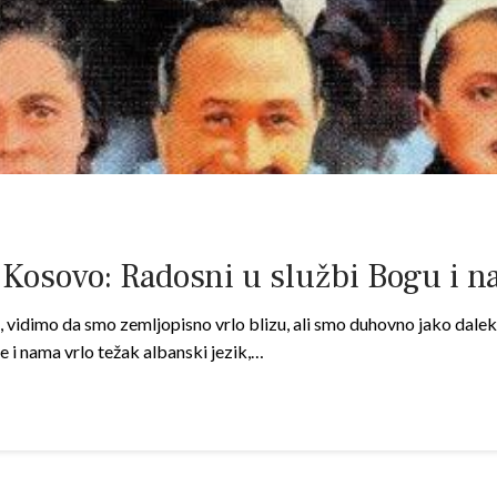
i Kosovo: Radosni u službi Bogu i n
vidimo da smo zemljopisno vrlo blizu, ali smo duhovno jako daleko
e i nama vrlo težak albanski jezik,…