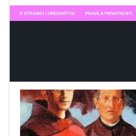
Biram DOBR
… jer BUDUĆNOST nema drugo IME
O STRANICI I UREDNIŠTVU
PRAVILA PRIVATNOSTI