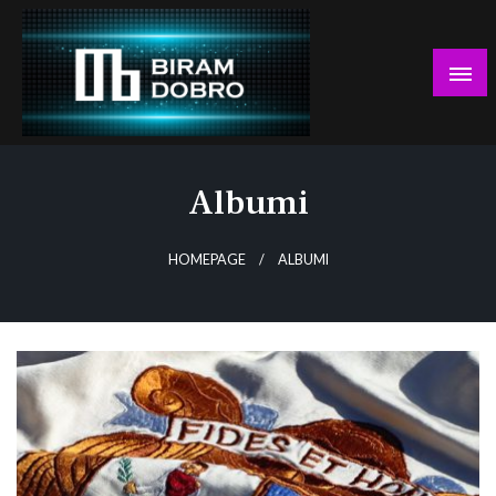
Skip
to
content
… jer BUDUĆNOST nema drugo IME!
Biram DOBRO
Albumi
HOMEPAGE
ALBUMI