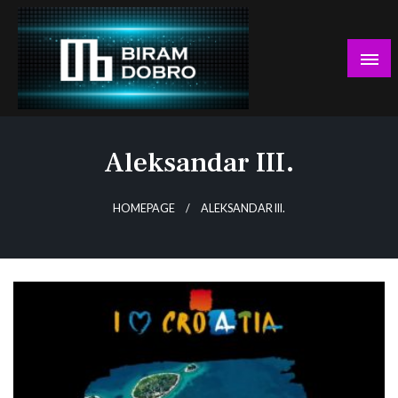
Skip
to
content
… jer BUDUĆNOST nema drugo IME!
Biram DOBRO
Aleksandar III.
HOMEPAGE
ALEKSANDAR III.