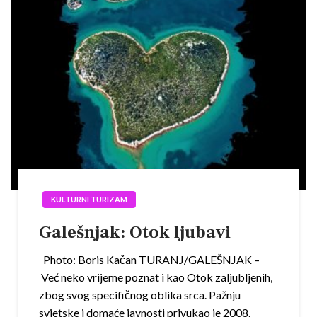
KULTURNI TURIZAM
Galešnjak: Otok ljubavi
Photo: Boris Kačan TURANJ/GALEŠNJAK –
Već neko vrijeme poznat i kao Otok zaljubljenih,
zbog svog specifičnog oblika srca. Pažnju
svjetske i domaće javnosti privukao je 2008.