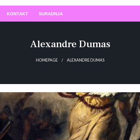
O
!
KONTAKT
SURADNJA
Alexandre Dumas
HOMEPAGE
ALEXANDRE DUMAS