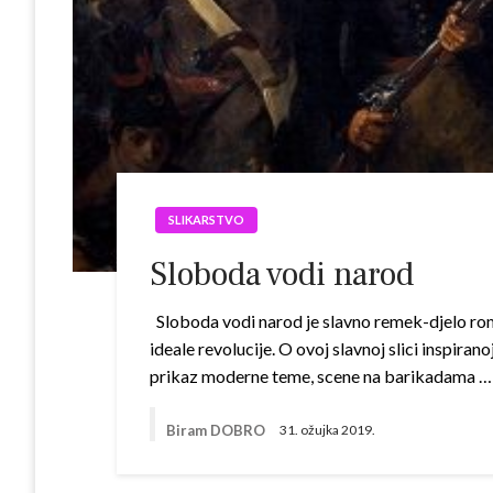
SLIKARSTVO
Sloboda vodi narod
Sloboda vodi narod je slavno remek-djelo rom
ideale revolucije. O ovoj slavnoj slici inspi
prikaz moderne teme, scene na barikadama … 
Biram DOBRO
31. ožujka 2019.