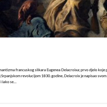
antizma francuskog slikara Eugenea Delacroixa; prvo djelo koje 
ranoj Srpanjskom revolucijom 1830. godine, Delacroix je napisao s
i iako se…