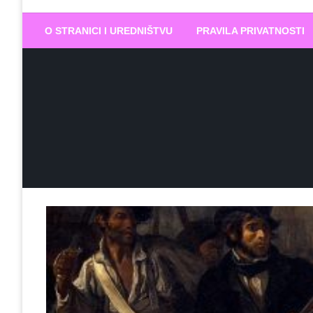
Biram DOBR
… jer BUDUĆNOST nema drugo IME
O STRANICI I UREDNIŠTVU
PRAVILA PRIVATNOSTI