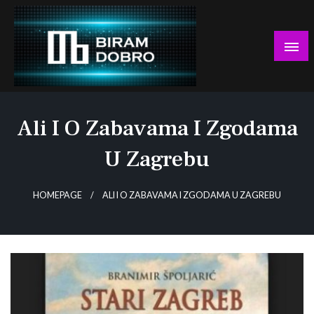
Skip
to
content
… jer BUDUĆNOST nema drugo IME!
Biram DOBRO
Ali I O Zabavama I Zgodama
U Zagrebu
HOMEPAGE
ALI I O ZABAVAMA I ZGODAMA U ZAGREBU