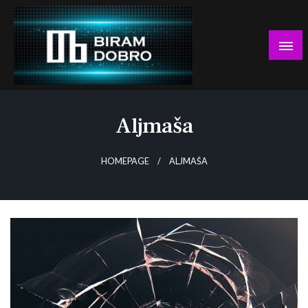
Skip
to
content
… jer BUDUĆNOST nema drugo IME!
Biram DOBRO
Aljmaša
HOMEPAGE
ALJMAŠA