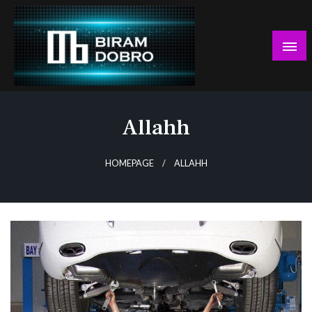
Skip
to
content
… jer BUDUĆNOST nema drugo IME!
Biram DOBRO
Allahh
HOMEPAGE
ALLAHH