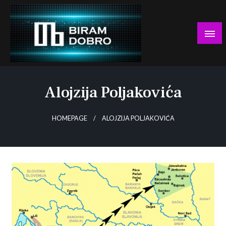
Skip
to
content
… jer BUDUĆNOST nema drugo IME!
Biram DOBRO
Alojzija Poljakovića
HOMEPAGE
ALOJZIJA POLJAKOVIĆA