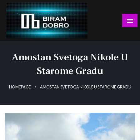
Skip
to
content
… jer BUDUĆNOST nema drugo IME!
Biram DOBRO
Amostan Svetoga Nikole U
Starome Gradu
HOMEPAGE
AMOSTAN SVETOGA NIKOLE U STAROME GRADU