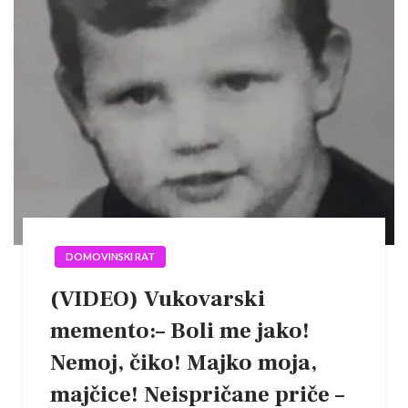
DOMOVINSKI RAT
(VIDEO) Vukovarski
memento:– Boli me jako!
Nemoj, čiko! Majko moja,
majčice! Neispričane priče –