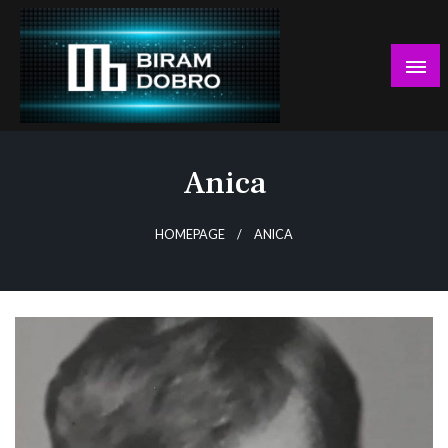
Skip
to
content
… jer BUDUĆNOST nema drugo IME!
Biram DOBRO
Anica
HOMEPAGE
ANICA