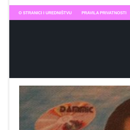
Biram DOBR
… jer BUDUĆNOST nema drugo IME
O STRANICI I UREDNIŠTVU
PRAVILA PRIVATNOSTI