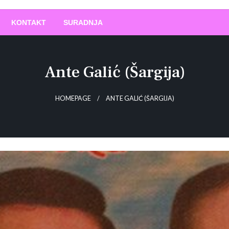
O
!
KONTAKT
SURADNJA
Ante Galić (šargija)
HOMEPAGE
ANTE GALIĆ (ŠARGIJA)