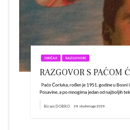
OBIČAJI
RAZGOVORI
RAZGOVOR S PAĆOM Ć
Paćo Ćorluka, rođen je 1951. godine u Bosni i 
Posavine, a po mnogima jedan od najboljih te
Biram DOBRO
24. studenoga 2019.