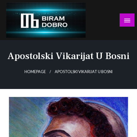
Skip
to
content
… jer BUDUĆNOST nema drugo IME!
Biram DOBRO
Apostolski Vikarijat U Bosni
HOMEPAGE
APOSTOLSKI VIKARIJAT U BOSNI