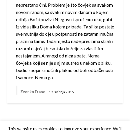
neprestano čini. Problem je što čovjek sa svakom
novom ranom, sa svakim novim danom u kojem
odbija Božji poziv i Njegovu ispruženu ruku, gubi
iz vida sliku Doma kojem pripada. Ta slika postaje
sve mutnija dok je u potpunosti ne zatamni mučna
praznina tame. Tada mjesto nade preuzima strah i
razorni osjećaj besmisla do želje za vlastitim
nestajanjem. A mnogi od njega pate. Nema
čovjeka koji se nije s njim susreo u nekom obliku,
budio znojan u noći ili plakao od boli odbačenosti
i samoće. Nema ga.
Zvonko Franc
19. svibnja 2016.
This website uses cookies to improve your experience. We'll