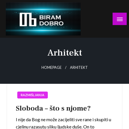
Skip
to
content
… jer BUDUĆNOST nema drugo IME!
Biram DOBRO
Arhitekt
HOMEPAGE
ARHITEKT
RAZMIŠLJANJA
Sloboda – što s njome?
I nije da Bog ne može zacijeliti sve rane i skupiti u
cjelinu razasutu sliku ljudske duše. On to