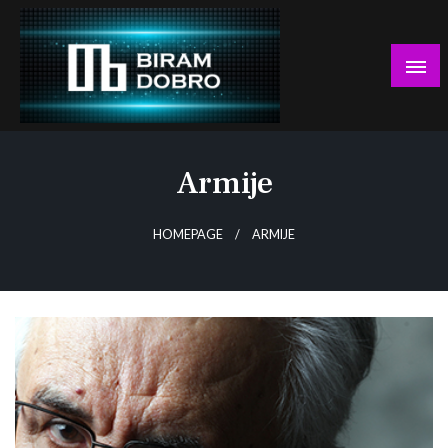
Skip
to
content
… jer BUDUĆNOST nema drugo IME!
Biram DOBRO
Armije
HOMEPAGE
ARMIJE