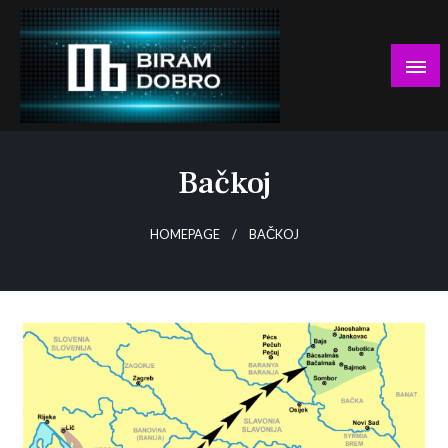
Skip
to
content
… jer BUDUĆNOST nema drugo IME!
Biram DOBRO
Bačkoj
HOMEPAGE
BAČKOJ