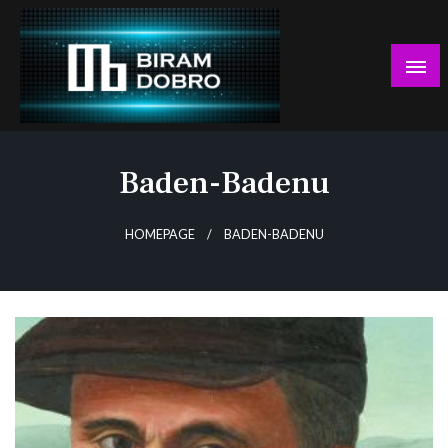
Skip
to
content
… jer BUDUĆNOST nema drugo IME!
Biram DOBRO
Baden-Badenu
HOMEPAGE
BADEN-BADENU