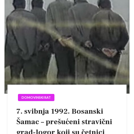
DOMOVINSKI RAT
7. svibnja 1992. Bosanski
Šamac – prešućeni stravični
grad-logor koji su četnici