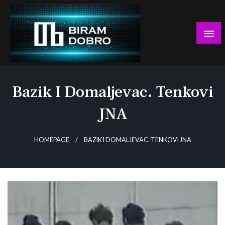
Skip
to
content
… jer BUDUĆNOST nema drugo IME!
Biram DOBRO
Bazik I Domaljevac. Tenkovi
JNA
HOMEPAGE
BAZIK I DOMALJEVAC. TENKOVI JNA