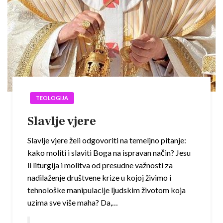
TEOLOGIJA
Slavlje vjere
Slavlje vjere želi odgovoriti na temeljno pitanje:
kako moliti i slaviti Boga na ispravan način? Jesu
li liturgija i molitva od presudne važnosti za
nadilaženje društvene krize u kojoj živimo i
tehnološke manipulacije ljudskim životom koja
uzima sve više maha? Da,…