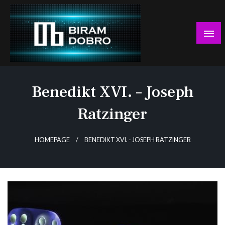
Skip
to
content
… jer BUDUĆNOST nema drugo IME!
Biram DOBRO
Benedikt XVI. – Joseph
Ratzinger
HOMEPAGE
BENEDIKT XVI. - JOSEPH RATZINGER