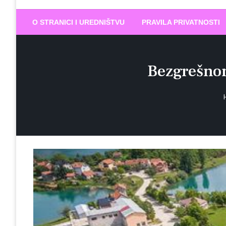
Biram DOBR
… jer BUDUĆNOST nema drugo IME
O STRANICI I UREDNIŠTVU
PRAVILA PRIVATNOSTI
Bezgrešno