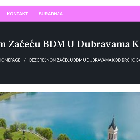
O
!
KONTAKT
SURADNJA
m Začeću BDM U Dubravama K
HOMEPAGE
BEZGREŠNOM ZAČEĆU BDM U DUBRAVAMA KOD BRČKOG