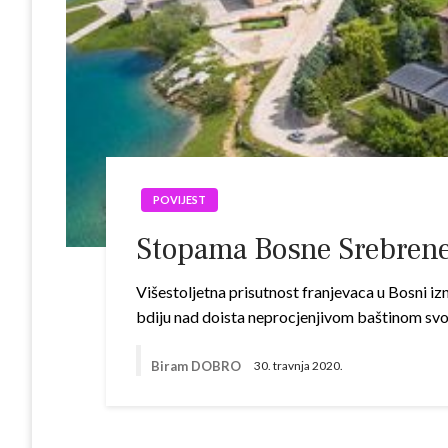
POVIJEST
Stopama Bosne Srebren
Višestoljetna prisutnost franjevaca u Bosni iz
bdiju nad doista neprocjenjivom baštinom svojih 
Biram DOBRO
30. travnja 2020.