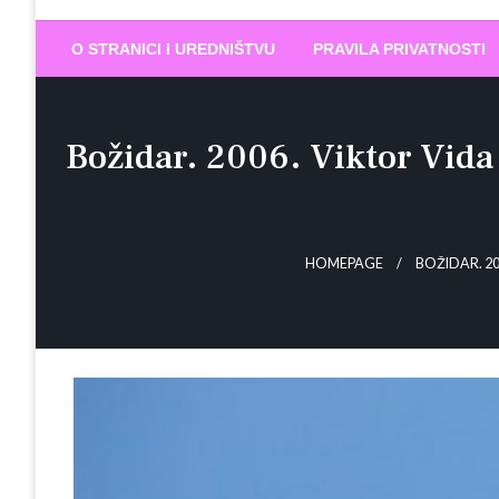
Biram DOBR
… jer BUDUĆNOST nema drugo IME
O STRANICI I UREDNIŠTVU
PRAVILA PRIVATNOSTI
Božidar. 2006. Viktor Vida 
HOMEPAGE
BOŽIDAR. 20