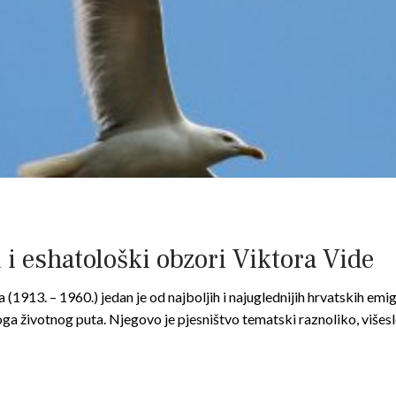
 i eshatološki obzori Viktora Vide
da (1913. – 1960.) jedan je od najboljih i najuglednijih hrvatskih em
oga životnog puta. Njegovo je pjesništvo tematski raznoliko, više