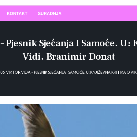
O
!
KONTAKT
SURADNJA
– Pjesnik Sjećanja I Samoće. U:
Vidi. Branimir Donat
06. VIKTOR VIDA – PJESNIK SJEĆANJA I SAMOĆE. U: KNJIŽEVNA KRITIKA O V