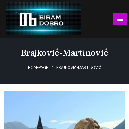
Skip
to
content
… jer BUDUĆNOST nema drugo IME!
Biram DOBRO
Brajković-Martinović
HOMEPAGE
BRAJKOVIĆ-MARTINOVIĆ