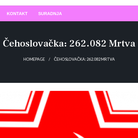
O
!
KONTAKT
SURADNJA
Čehoslovačka: 262.082 Mrtva
HOMEPAGE
ČEHOSLOVAČKA: 262.082 MRTVA