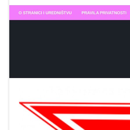
Biram DOBR
… jer BUDUĆNOST nema drugo IME
O STRANICI I UREDNIŠTVU
PRAVILA PRIVATNOSTI