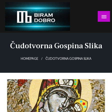
Skip
to
content
… jer BUDUĆNOST nema drugo IME!
Biram DOBRO
Čudotvorna Gospina Slika
HOMEPAGE
ČUDOTVORNA GOSPINA SLIKA