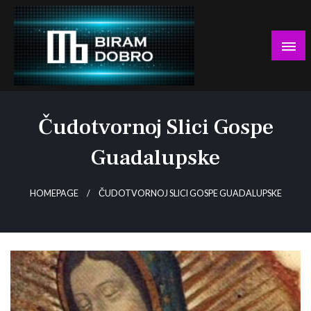
Skip
to
content
… jer BUDUĆNOST nema drugo IME!
Biram DOBRO
Čudotvornoj Slici Gospe
Guadalupske
HOMEPAGE
ČUDOTVORNOJ SLICI GOSPE GUADALUPSKE