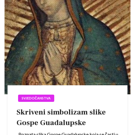
SVJEDOČANSTVA
Skriveni simbolizam slike
Gospe Guadalupske
Poznata slika Gospe Guadalupske koja se časti u