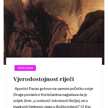
TEOLOGIJA
Vjerodostojnost riječi
Apostol Pavao gotovo na samom početku svoje
Druge poslanice Korinćanima naglašava da je
uvijek živio „u svetosti i iskrenosti Božjoj, ne u
mudrosti tjelesnoj, nego u Božjoj milosti” (2 Kor