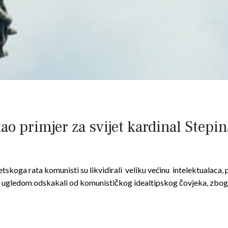
o primjer za svijet kardinal Stepina
etskoga rata komunisti su likvidirali veliku većinu intelektualaca,
m i ugledom odskakali od komunističkog idealtipskog čovjeka, zbo