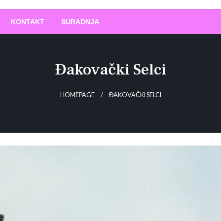
O
!
KONTAKT
SURADNJA
Đakovački Selci
HOMEPAGE
ĐAKOVAČKI SELCI