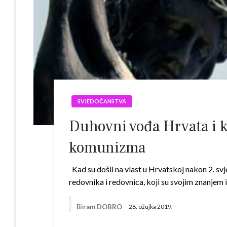
SVJEDOČANSTVA
Duhovni vođa Hrvata i ka
komunizma
Kad su došli na vlast u Hrvatskoj nakon 2. svj
redovnika i redovnica, koji su svojim znanje
Biram DOBRO
28. ožujka 2019.