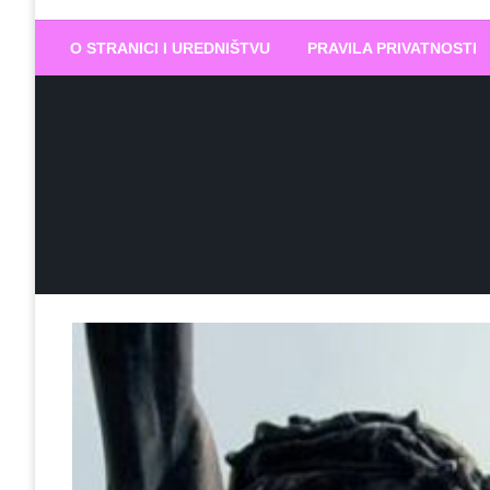
Biram DOBR
… jer BUDUĆNOST nema drugo IME
O STRANICI I UREDNIŠTVU
PRAVILA PRIVATNOSTI